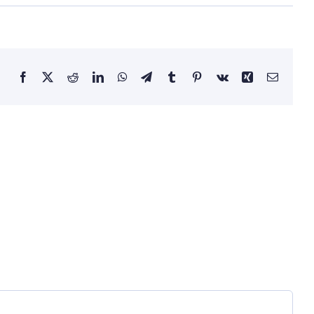
Facebook
X
Reddit
LinkedIn
WhatsApp
Telegram
Tumblr
Pinterest
Vk
Xing
Email