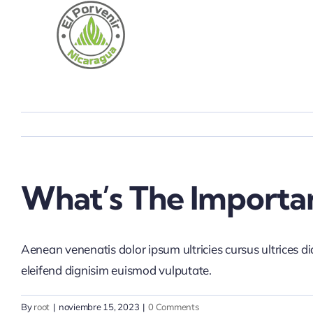
Ir
al
contenido
What’s The Importan
Aenean venenatis dolor ipsum ultricies cursus ultrices d
eleifend dignisim euismod vulputate.
By
root
|
noviembre 15, 2023
|
0 Comments